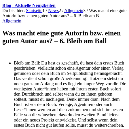
Blog - Aktuelle Neuigkeiten
Du bist hier:
Startseite
1
/
News
2
/
Allgemein
3
/
Was macht eine gute
Autorin bzw. einen guten Autor aus? – 6. Bleib am B...
Allgemein
Was macht eine gute Autorin bzw. einen
guten Autor aus? – 6. Bleib am Ball
Bleib am Ball: Du hast es geschafft, du hast dein erstes Buch
geschrieben, vielleicht schon eine Agentur oder einen Verlag
gefunden oder dein Buch im Selfpublishing herausgebracht.
Das verdient schon große Anerkennung! Trotzdem stehst du
noch ganz am Anfang und es liegt ein langer Weg vor dir. Die
wenigsten Autor*innen haben mit ihrem ersten Buch sofort
den Durchbruch und selbst wenn du zu ihnen gehören
solltest, musst du nachlegen. Denk immer dran: Nach dem
Buch ist vor dem Buch. Verlage, Agenturen oder auch
Leser*innen werden auf dich zukommen und sich im besten
Falle von dir wünschen, dass du den zweiten Band lieferst
oder ein neues Projekt entwickelst. Und selbst wenn dein
erstes Buch nicht gut laufen sollte, musst du weiterschreiben,