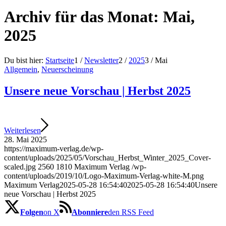
Archiv für das Monat: Mai,
2025
Du bist hier:
Startseite
1
/
Newsletter
2
/
2025
3
/
Mai
Allgemein
,
Neuerscheinung
Unsere neue Vorschau | Herbst 2025
Weiterlesen
28. Mai 2025
https://maximum-verlag.de/wp-
content/uploads/2025/05/Vorschau_Herbst_Winter_2025_Cover-
scaled.jpg
2560
1810
Maximum Verlag
/wp-
content/uploads/2019/10/Logo-Maximum-Verlag-white-M.png
Maximum Verlag
2025-05-28 16:54:40
2025-05-28 16:54:40
Unsere
neue Vorschau | Herbst 2025
Folgen
on X
Abonniere
den RSS Feed