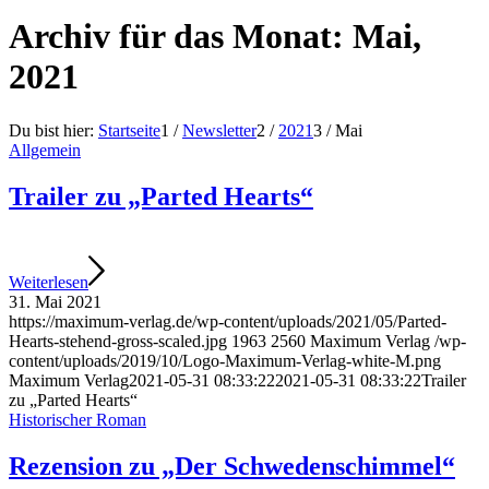
Archiv für das Monat: Mai,
2021
Du bist hier:
Startseite
1
/
Newsletter
2
/
2021
3
/
Mai
Allgemein
Trailer zu „Parted Hearts“
Weiterlesen
31. Mai 2021
https://maximum-verlag.de/wp-content/uploads/2021/05/Parted-
Hearts-stehend-gross-scaled.jpg
1963
2560
Maximum Verlag
/wp-
content/uploads/2019/10/Logo-Maximum-Verlag-white-M.png
Maximum Verlag
2021-05-31 08:33:22
2021-05-31 08:33:22
Trailer
zu „Parted Hearts“
Historischer Roman
Rezension zu „Der Schwedenschimmel“