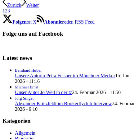
Zurück
Weiter
1
2
3
Folgen
on X
Abonniere
den RSS Feed
Folge uns auf Facebook
Latest news
Bernhard Huber
Unsere Autorin Petra Felsner im Münchner Merkur
15. Juni
2026 - 11:16
Michael Ernst
Unser Autor Jo Weil in der tz
24. Februar 2026 - 11:50
Jörg Singer
Alexander Krützfeldt im Bookerflyclub Interview
24. Februar
2026 - 9:10
Kategorien
Allgemein
Biografie