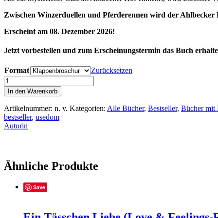
Zwischen Winzerduellen und Pferderennen wird der Ahlbecker H
Erscheint am 08. Dezember 2026!
Jetzt vorbestellen und zum Erscheinungstermin das Buch erhalte
Format
Zurücksetzen
Ahlbecker
Hof
In den Warenkorb
–
Das
Artikelnummer:
n. v.
Kategorien:
Alle Bücher
,
Bestseller
,
Bücher mit 
Flüstern
bestseller
,
usedom
der
Autorin
Dünen
Menge
Ähnliche Produkte
Save
Ein Tässchen Liebe (Love & Feelings-R