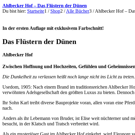
Ahlbecker Hof – Das Flüstern der Dünen
Du bist hier:
Startseite
1
/
Shop
2
/
Alle Bücher
3
/
Ahlbecker Hof – Das
In der ersten Auflage mit exklusivem Farbschnitt!
Das Flüstern der Dünen
Ahlbecker Hof
Zwischen Hoffnung und Hochzeiten, Gefühlen und Geheimnissen:
Die Dunkelheit zu verlassen heißt noch lange nicht ins Licht zu treten.
Usedom, 1905: Nach einem Brand im traditionsreichen Ahlbecker Hof
verwöhnten Adelsgesellschaft den größten Luxus zu bieten. Dennoch sch
Ihr Sohn Karl treibt diverse Bauprojekte voran, allen voran eine Pf
nach.
Anders als ihr Lebemann von Bruder, ist Elise weit nüchterner und mö
besucht, in der Klatsch und Tratsch verbreitet wird.
Als ein mysteriöser Gast im Ahlbecker Hof einkehrt, wird Eleonore