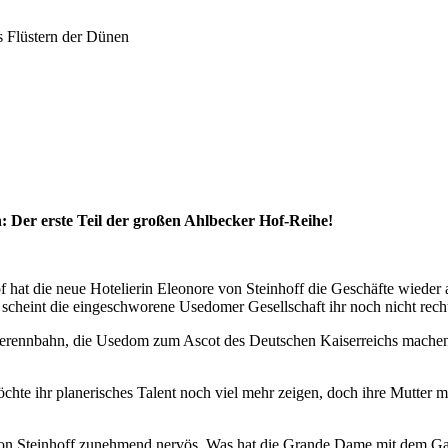
 Flüstern der Dünen
 Der erste Teil der großen Ahlbecker Hof-Reihe!
 hat die neue Hotelierin Eleonore von Steinhoff die Geschäfte wied
eint die eingeschworene Usedomer Gesellschaft ihr noch nicht recht zu 
erderennbahn, die Usedom zum Ascot des Deutschen Kaiserreichs machen 
chte ihr planerisches Talent noch viel mehr zeigen, doch ihre Mutter m
 von Steinhoff zunehmend nervös. Was hat die Grande Dame mit dem Ga