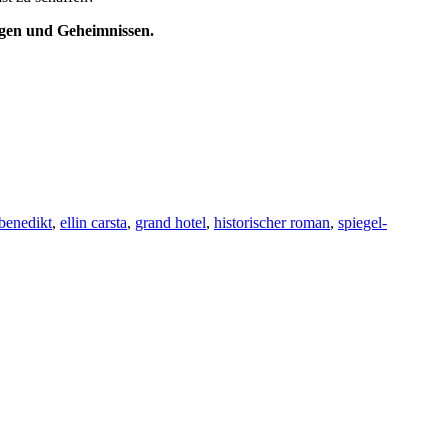
igen und Geheimnissen.
benedikt
,
ellin carsta
,
grand hotel
,
historischer roman
,
spiegel-