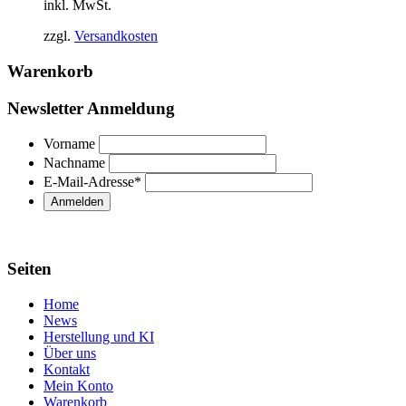
inkl. MwSt.
zzgl.
Versandkosten
Warenkorb
Newsletter Anmeldung
Vorname
Nachname
E-Mail-Adresse
*
Seiten
Home
News
Herstellung und KI
Über uns
Kontakt
Mein Konto
Warenkorb