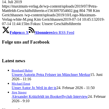
14. Juli 2019
https://maximum-verlag.de/wp-content/uploads/2019/07/Petra-
Mattfeldt-Geschäftsführerin-e1563097054602.jpg
804
798
Kim
Gerichhausen
/wp-content/uploads/2019/10/Logo-Maximum-
Verlag-white-M.png
Kim Gerichhausen
2019-07-14 10:45:13
2019-
07-14 11:44:15
Im Fokus: Unsere Geschäftsführerin
Folgen
on X
Abonniere
den RSS Feed
Folge uns auf Facebook
Latest news
Bernhard Huber
Unsere Autorin Petra Felsner im Münchner Merkur
15. Juni
2026 - 11:16
Michael Ernst
Unser Autor Jo Weil in der tz
24. Februar 2026 - 11:50
Jörg Singer
Alexander Krützfeldt im Bookerflyclub Interview
24. Februar
2026 - 9:10