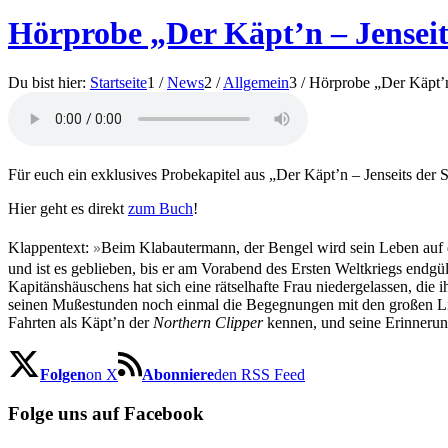
Hörprobe „Der Käpt’n – Jenseit
Du bist hier:
Startseite
1
/
News
2
/
Allgemein
3
/
Hörprobe „Der Käpt’n
Für euch ein exklusives Probekapitel aus „Der Käpt’n – Jenseits der S
Hier geht es direkt
zum Buch
!
»
Klappentext:
Beim Klabautermann, der Bengel wird sein Leben auf 
und ist es geblieben, bis er am Vorabend des Ersten Weltkriegs endgü
Kapitänshäuschens hat sich eine rätselhafte Frau niedergelassen, die 
seinen Mußestunden noch einmal die Begegnungen mit den großen Lit
Fahrten als Käpt’n der
Northern Clipper
kennen, und seine Erinnerunge
Folgen
on X
Abonniere
den RSS Feed
Folge uns auf Facebook