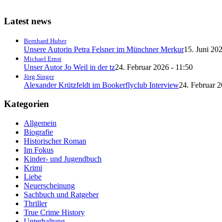
Latest news
Bernhard Huber
Unsere Autorin Petra Felsner im Münchner Merkur
15. Juni 202
Michael Ernst
Unser Autor Jo Weil in der tz
24. Februar 2026 - 11:50
Jörg Singer
Alexander Krützfeldt im Bookerflyclub Interview
24. Februar 2
Kategorien
Allgemein
Biografie
Historischer Roman
Im Fokus
Kinder- und Jugendbuch
Krimi
Liebe
Neuerscheinung
Sachbuch und Ratgeber
Thriller
True Crime History
Unterhaltung