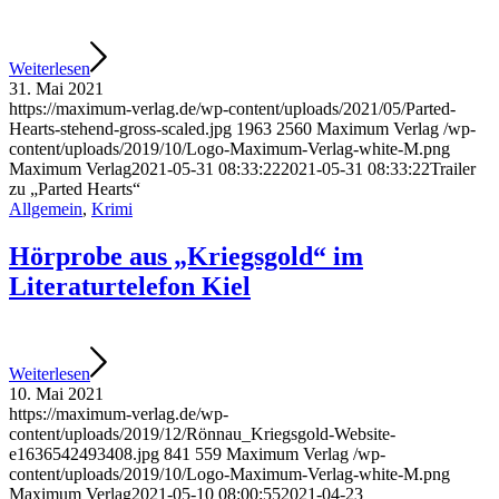
Weiterlesen
31. Mai 2021
https://maximum-verlag.de/wp-content/uploads/2021/05/Parted-
Hearts-stehend-gross-scaled.jpg
1963
2560
Maximum Verlag
/wp-
content/uploads/2019/10/Logo-Maximum-Verlag-white-M.png
Maximum Verlag
2021-05-31 08:33:22
2021-05-31 08:33:22
Trailer
zu „Parted Hearts“
Allgemein
,
Krimi
Hörprobe aus „Kriegsgold“ im
Literaturtelefon Kiel
Weiterlesen
10. Mai 2021
https://maximum-verlag.de/wp-
content/uploads/2019/12/Rönnau_Kriegsgold-Website-
e1636542493408.jpg
841
559
Maximum Verlag
/wp-
content/uploads/2019/10/Logo-Maximum-Verlag-white-M.png
Maximum Verlag
2021-05-10 08:00:55
2021-04-23