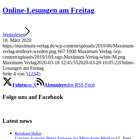
Online-Lesungen am Freitag
Weiterlesen
18. März 2020
https://maximum-verlag.de/wp-content/uploads/2019/06/Maximum-
verlag-testleser-werden.png
667
1000
Maximum Verlag
/wp-
content/uploads/2019/10/Logo-Maximum-Verlag-white-M.png
Maximum Verlag
2020-03-18 12:45:55
2020-03-20 10:05:22
Online-
Lesungen am Freitag
Seite 4 von 5
1
2
3
4
5
Folgen
on X
Abonniere
den RSS Feed
Folge uns auf Facebook
Latest news
Bernhard Huber
Unsere Autorin Petra Felsner im Münchner Merkur
15. Juni