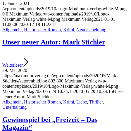
1. Januar 2021
/wp-content/uploads/2019/10/Logo-Maximum-Verlag-white-M.png
0
0
Maximum Verlag
/wp-content/uploads/2019/10/Logo-
Maximum-Verlag-white-M.png
Maximum Verlag
2021-01-01
11:00:06
2020-12-18 11:23:11
Allgemein
,
Historischer Roman
,
Krimi
,
Neuerscheinung
Unser neuer Autor: Mark Stichler
Weiterlesen
29. Mai 2020
https://maximum-verlag.de/wp-content/uploads/2020/05/Mark-
Stichler-Autorenbild.jpg
803
800
Maximum Verlag
/wp-
content/uploads/2019/10/Logo-Maximum-Verlag-white-M.png
Maximum Verlag
2020-05-29 10:34:15
2020-05-29 10:34:15
Unser
neuer Autor: Mark Stichler
Allgemein
,
Historischer Roman
,
Krimi
,
Liebe
,
Thriller
,
Unterhaltung
Gewinnspiel bei „Freizeit – Das
Magazin“