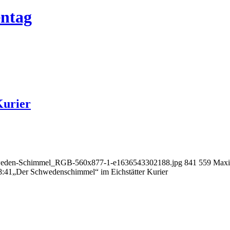
entag
Kurier
chweden-Schimmel_RGB-560x877-1-e1636543302188.jpg
841
559
Maxi
8:41
„Der Schwedenschimmel“ im Eichstätter Kurier