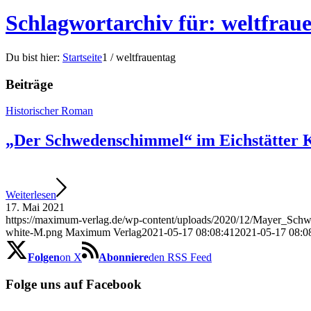
Schlagwortarchiv für: weltfrau
Du bist hier:
Startseite
1
/
weltfrauentag
Beiträge
Historischer Roman
„Der Schwedenschimmel“ im Eichstätter 
Weiterlesen
17. Mai 2021
https://maximum-verlag.de/wp-content/uploads/2020/12/Mayer_S
white-M.png
Maximum Verlag
2021-05-17 08:08:41
2021-05-17 08:0
Folgen
on X
Abonniere
den RSS Feed
Folge uns auf Facebook