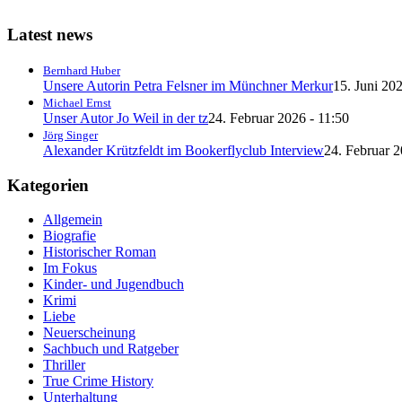
Latest news
Bernhard Huber
Unsere Autorin Petra Felsner im Münchner Merkur
15. Juni 202
Michael Ernst
Unser Autor Jo Weil in der tz
24. Februar 2026 - 11:50
Jörg Singer
Alexander Krützfeldt im Bookerflyclub Interview
24. Februar 2
Kategorien
Allgemein
Biografie
Historischer Roman
Im Fokus
Kinder- und Jugendbuch
Krimi
Liebe
Neuerscheinung
Sachbuch und Ratgeber
Thriller
True Crime History
Unterhaltung