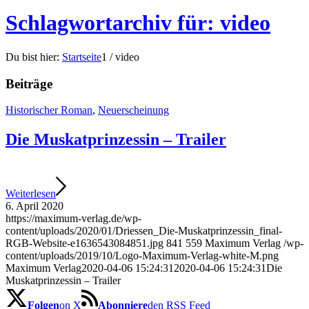
Schlagwortarchiv für: video
Du bist hier:
Startseite
1
/
video
Beiträge
Historischer Roman
,
Neuerscheinung
Die Muskatprinzessin – Trailer
Weiterlesen
6. April 2020
https://maximum-verlag.de/wp-
content/uploads/2020/01/Driessen_Die-Muskatprinzessin_final-
RGB-Website-e1636543084851.jpg
841
559
Maximum Verlag
/wp-
content/uploads/2019/10/Logo-Maximum-Verlag-white-M.png
Maximum Verlag
2020-04-06 15:24:31
2020-04-06 15:24:31
Die
Muskatprinzessin – Trailer
Folgen
on X
Abonniere
den RSS Feed