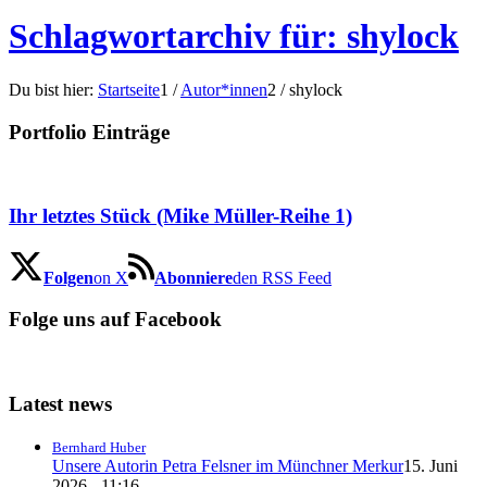
Schlagwortarchiv für: shylock
Du bist hier:
Startseite
1
/
Autor*innen
2
/
shylock
Portfolio Einträge
Ihr letztes Stück (Mike Müller-Reihe 1)
Folgen
on X
Abonniere
den RSS Feed
Folge uns auf Facebook
Latest news
Bernhard Huber
Unsere Autorin Petra Felsner im Münchner Merkur
15. Juni
2026 - 11:16