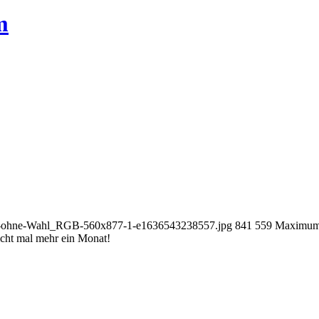
m
fer-ohne-Wahl_RGB-560x877-1-e1636543238557.jpg
841
559
Maximum
cht mal mehr ein Monat!