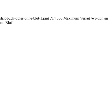
lag-buch-opfer-ohne-blut-1.png
714
800
Maximum Verlag
/wp-conte
hne Blut“