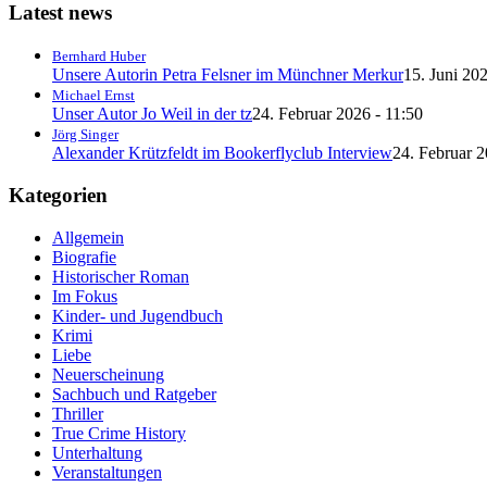
Latest news
Bernhard Huber
Unsere Autorin Petra Felsner im Münchner Merkur
15. Juni 202
Michael Ernst
Unser Autor Jo Weil in der tz
24. Februar 2026 - 11:50
Jörg Singer
Alexander Krützfeldt im Bookerflyclub Interview
24. Februar 2
Kategorien
Allgemein
Biografie
Historischer Roman
Im Fokus
Kinder- und Jugendbuch
Krimi
Liebe
Neuerscheinung
Sachbuch und Ratgeber
Thriller
True Crime History
Unterhaltung
Veranstaltungen