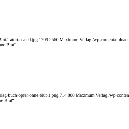
ut-Tatort-scaled.jpg
1709
2560
Maximum Verlag
/wp-content/uploa
hne Blut“
lag-buch-opfer-ohne-blut-1.png
714
800
Maximum Verlag
/wp-conte
e Blut“