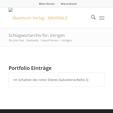
Mein Konto
Warenkorb
Schlagwortarchiv für: intrigen
Du bist hier:
Startseite
/
Autor*innen
/
intrigen
Portfolio Einträge
Im Schatten des roten Stieres (Salvatierra-Reihe 2)