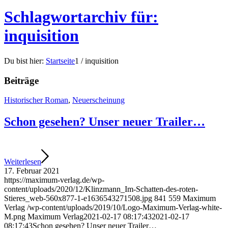
Schlagwortarchiv für:
inquisition
Du bist hier:
Startseite
1
/
inquisition
Beiträge
Historischer Roman
,
Neuerscheinung
Schon gesehen? Unser neuer Trailer…
Weiterlesen
17. Februar 2021
https://maximum-verlag.de/wp-
content/uploads/2020/12/Klinzmann_Im-Schatten-des-roten-
Stieres_web-560x877-1-e1636543271508.jpg
841
559
Maximum
Verlag
/wp-content/uploads/2019/10/Logo-Maximum-Verlag-white-
M.png
Maximum Verlag
2021-02-17 08:17:43
2021-02-17
08:17:43
Schon gesehen? Unser neuer Trailer…