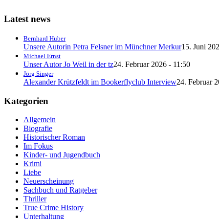
Latest news
Bernhard Huber
Unsere Autorin Petra Felsner im Münchner Merkur
15. Juni 202
Michael Ernst
Unser Autor Jo Weil in der tz
24. Februar 2026 - 11:50
Jörg Singer
Alexander Krützfeldt im Bookerflyclub Interview
24. Februar 2
Kategorien
Allgemein
Biografie
Historischer Roman
Im Fokus
Kinder- und Jugendbuch
Krimi
Liebe
Neuerscheinung
Sachbuch und Ratgeber
Thriller
True Crime History
Unterhaltung