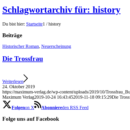
Schlagwortarchiv für: history
Du bist hier:
Startseite
1
/
history
Beiträge
Historischer Roman
,
Neuerscheinung
Die Trossfrau
Weiterlesen
24. Oktober 2019
https://maximum-verlag.de/wp-content/uploads/2019/10/Trossfrau_
Maximum Verlag
2019-10-24 16:43:45
2019-11-18 09:15:29
Die Tross
Folgen
on X
Abonniere
den RSS Feed
Folge uns auf Facebook