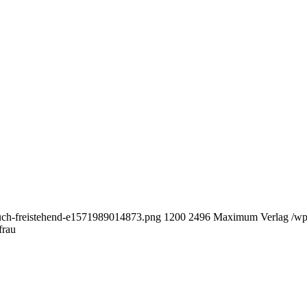
Buch-freistehend-e1571989014873.png
1200
2496
Maximum Verlag
/wp
frau