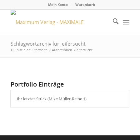
Mein Konto
Warenkorb
Schlagwortarchiv für: eifersucht
Du bist hier:
Startseite
/
Autor*innen
/
eifersucht
Portfolio Einträge
Ihr letztes Stück (Mike Müller-Reihe 1)