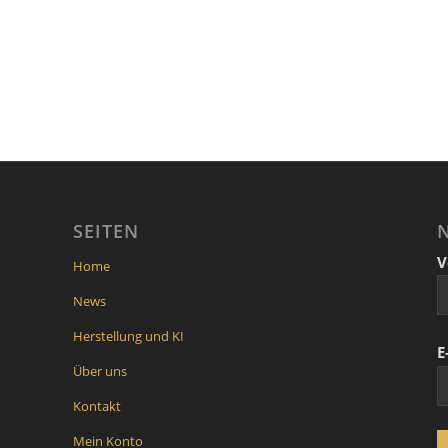
SEITEN
V
Home
News
Herstellung und KI
E
Über uns
Kontakt
Mein Konto