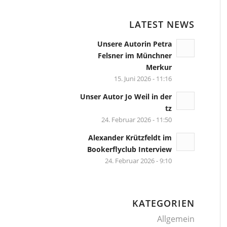
LATEST NEWS
Unsere Autorin Petra
Felsner im Münchner
Merkur
15. Juni 2026 - 11:16
Unser Autor Jo Weil in der
tz
24. Februar 2026 - 11:50
Alexander Krützfeldt im
Bookerflyclub Interview
24. Februar 2026 - 9:10
KATEGORIEN
Allgemein