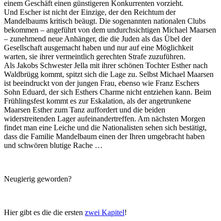
einem Geschäft einen günstigeren Konkurrenten vorzieht.
Und Escher ist nicht der Einzige, der den Reichtum der
Mandelbaums kritisch beäugt. Die sogenannten nationalen Clubs
bekommen – angeführt von dem undurchsichtigen Michael Maarsen
– zunehmend neue Anhänger, die die Juden als das Übel der
Gesellschaft ausgemacht haben und nur auf eine Möglichkeit
warten, sie ihrer vermeintlich gerechten Strafe zuzuführen.
Als Jakobs Schwester Jella mit ihrer schönen Tochter Esther nach
Waldbrügg kommt, spitzt sich die Lage zu. Selbst Michael Maarsen
ist beeindruckt von der jungen Frau, ebenso wie Franz Eschers
Sohn Eduard, der sich Esthers Charme nicht entziehen kann. Beim
Frühlingsfest kommt es zur Eskalation, als der angetrunkene
Maarsen Esther zum Tanz auffordert und die beiden
widerstreitenden Lager aufeinandertreffen. Am nächsten Morgen
findet man eine Leiche und die Nationalisten sehen sich bestätigt,
dass die Familie Mandelbaum einen der Ihren umgebracht haben
und schwören blutige Rache …
Neugierig geworden?
Hier gibt es die die ersten
zwei Kapitel
!