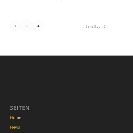
1
2
3
Seite 3 von 3
SEITEN
Home
News