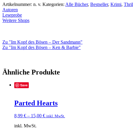
Bösen
Artikelnummer:
n. v.
Kategorien:
Alle Bücher
,
Bestseller
,
Krimi
,
Thril
–
Autoren
Der
Leseprobe
Happy
Weitere Shops
Face
Killer
Menge
Zu "Im Kopf des Bösen – Der Sandmann"
Zu "Im Kopf des Bösen – Ken & Barbie"
Ähnliche Produkte
Save
Parted Hearts
8,99
€
–
15,00
€
inkl. MwSt.
inkl. MwSt.