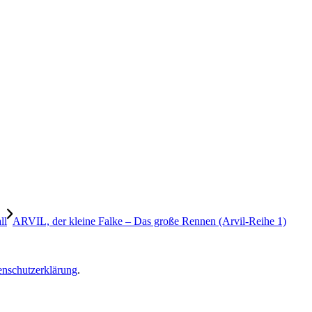
ll
ARVIL, der kleine Falke – Das große Rennen (Arvil-Reihe 1)
enschutzerklärung
.