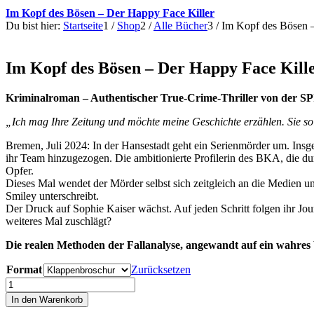
Im Kopf des Bösen – Der Happy Face Killer
Du bist hier:
Startseite
1
/
Shop
2
/
Alle Bücher
3
/
Im Kopf des Bösen –
Im Kopf des Bösen – Der Happy Face Kill
Kriminalroman – Authentischer True-Crime-Thriller von der SP
„Ich mag Ihre Zeitung und möchte meine Geschichte erzählen. Sie so
Bremen, Juli 2024: In der Hansestadt geht ein Serienmörder um. Insg
ihr Team hinzugezogen. Die ambitionierte Profilerin des BKA, die durc
Opfer.
Dieses Mal wendet der Mörder selbst sich zeitgleich an die Medien und
Smiley unterschreibt.
Der Druck auf Sophie Kaiser wächst. Auf jeden Schritt folgen ihr Jou
weiteres Mal zuschlägt?
Die realen Methoden der Fallanalyse, angewandt auf ein wahres 
Format
Zurücksetzen
Im
Kopf
In den Warenkorb
des