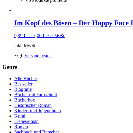
45 Produkte pro Seite
Im Kopf des Bösen – Der Happy Face K
9,99
€
–
17,00
€
inkl. MwSt.
inkl. MwSt.
zzgl.
Versandkosten
Genre
Alle Bücher
Bestseller
Biografie
Bücher mit Farbschnitt
Bücherbox
Historischer Roman
Kinder- und Jugendbuch
Krimi
Liebesroman
Roman
Sachbuch und Ratgeber