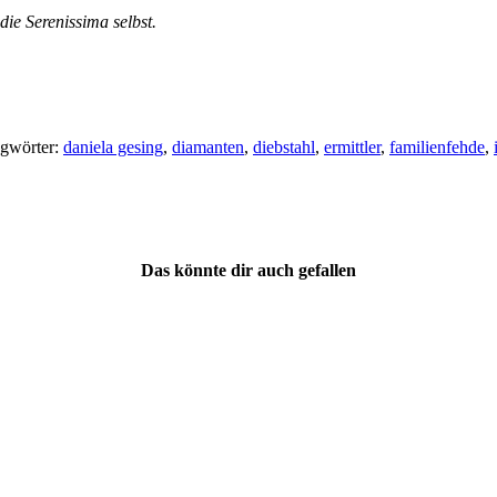
ie Serenissima selbst.
agwörter:
daniela gesing
,
diamanten
,
diebstahl
,
ermittler
,
familienfehde
,
Das könnte dir auch gefallen