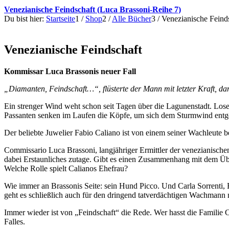
Venezianische Feindschaft (Luca Brassoni-Reihe 7)
Du bist hier:
Startseite
1
/
Shop
2
/
Alle Bücher
3
/
Venezianische Feind
Venezianische Feindschaft
Kommissar Luca Brassonis neuer Fall
„Diamanten, Feindschaft…“, flüsterte der Mann mit letzter Kraft, dan
Ein strenger Wind weht schon seit Tagen über die Lagunenstadt. Los
Passanten senken im Laufen die Köpfe, um sich dem Sturmwind ent
Der beliebte Juwelier Fabio Caliano ist von einem seiner Wachleute 
Commissario Luca Brassoni, langjähriger Ermittler der venezianische
dabei Erstaunliches zutage. Gibt es einen Zusammenhang mit dem Über
Welche Rolle spielt Calianos Ehefrau?
Wie immer an Brassonis Seite: sein Hund Picco. Und Carla Sorrenti, 
geht es schließlich auch für den dringend tatverdächtigen Wachmann 
Immer wieder ist von „Feindschaft“ die Rede. Wer hasst die Familie Ca
Falles.