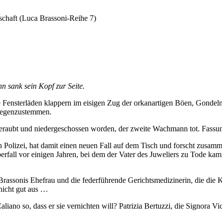
schaft (Luca Brassoni-Reihe 7)
n sank sein Kopf zur Seite.
e Fensterläden klappern im eisigen Zug der orkanartigen Böen, Gonde
gegenzustemmen.
beraubt und niedergeschossen worden, der zweite Wachmann tot. Fassun
n Polizei, hat damit einen neuen Fall auf dem Tisch und forscht zusa
fall vor einigen Jahren, bei dem der Vater des Juweliers zu Tode kam
Brassonis Ehefrau und die federführende Gerichtsmedizinerin, die die
nicht gut aus …
liano so, dass er sie vernichten will? Patrizia Bertuzzi, die Signora V