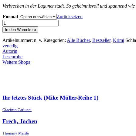
Verbrechen in der Lagunenstadt. So geheimnisvoll und spannend wie d
Format
Zurücksetzen
Venezianische
Feindschaft
In den Warenkorb
(Luca
Brassoni-
Artikelnummer:
n. v.
Kategorien:
Alle Bücher
,
Bestseller
,
Krimi
Schl
Reihe
venedig
7)
Autorin
Menge
Leseprobe
Weitere Shops
Ihr letztes Stück (Mike Müller-Reihe 1)
Giacinto Carlucci
Frech, Jochen
Thommy Mardo