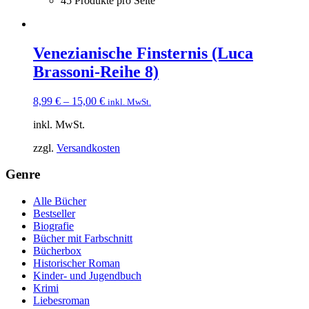
45 Produkte pro Seite
Venezianische Finsternis (Luca
Brassoni-Reihe 8)
8,99
€
–
15,00
€
inkl. MwSt.
inkl. MwSt.
zzgl.
Versandkosten
Genre
Alle Bücher
Bestseller
Biografie
Bücher mit Farbschnitt
Bücherbox
Historischer Roman
Kinder- und Jugendbuch
Krimi
Liebesroman