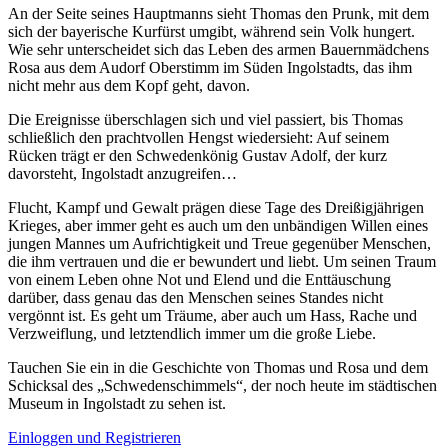
An der Seite seines Hauptmanns sieht Thomas den Prunk, mit dem
sich der bayerische Kurfürst umgibt, während sein Volk hungert.
Wie sehr unterscheidet sich das Leben des armen Bauernmädchens
Rosa aus dem Audorf Oberstimm im Süden Ingolstadts, das ihm
nicht mehr aus dem Kopf geht, davon.
Die Ereignisse überschlagen sich und viel passiert, bis Thomas
schließlich den prachtvollen Hengst wiedersieht: Auf seinem
Rücken trägt er den Schwedenkönig Gustav Adolf, der kurz
davorsteht, Ingolstadt anzugreifen…
Flucht, Kampf und Gewalt prägen diese Tage des Dreißigjährigen
Krieges, aber immer geht es auch um den unbändigen Willen eines
jungen Mannes um Aufrichtigkeit und Treue gegenüber Menschen,
die ihm vertrauen und die er bewundert und liebt. Um seinen Traum
von einem Leben ohne Not und Elend und die Enttäuschung
darüber, dass genau das den Menschen seines Standes nicht
vergönnt ist. Es geht um Träume, aber auch um Hass, Rache und
Verzweiflung, und letztendlich immer um die große Liebe.
Tauchen Sie ein in die Geschichte von Thomas und Rosa und dem
Schicksal des „Schwedenschimmels“, der noch heute im städtischen
Museum in Ingolstadt zu sehen ist.
Einloggen und Registrieren