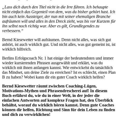
„Lass dich durch den Titel nicht in die Irre führen. Ich behaupte
nicht einfach das Gegenteil von dem, was du bisher gehört hast. Ich
bin auch kein Aussteiger, der nun mit seiner ehemaligen Branche
aufräumen will und alles in den Dreck zieht, was bis vor Kurzem für
ihn selbst noch richtig war. Aber es gilt, Grundlegendes zu
verbessern.“
Bernd Kiesewetter will aufräumen. Denn nicht alles, was sich gut
anhört, ist auch wirklich gut. Und nicht alles, was gut gemeint ist, ist
wirklich hilfreich.
Berlins Erfolgscoach Nr. 1 hat einige der bedeutendsten und immer
wieder kursierenden Phrasen ausgewählt und erklärt, was du
wirklich mit ihnen anfangen kannst. Wie entwickelst du tatsächlich
das Mindset, um deine Ziele zu erreichen? Ist es schlecht, einen Plan
B zu haben? Wobei kann dir ein guter Coach wirklich helfen?
Bernd Kiesewetter räumt zwischen Coaching-Lügen,
Motivations-Mythen und Phrasendrescherei auf!
In diesem
Buch erfährst du, wie du in einer Welt, in der jeder die
einfachen Antworten auf komplexe Fragen hat, den Überblick
behältst, worauf du wirklich hören kannst. Denn gute Coaches
können dir helfen, Richtung und Sinn für dein Leben zu finden
und dich zu verwirklichen!