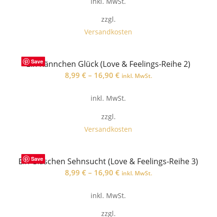
inkl. MwSt.
zzgl.
Versandkosten
Save
Ein Kännchen Glück (Love & Feelings-Reihe 2)
8,99
€
–
16,90
€
inkl. MwSt.
inkl. MwSt.
zzgl.
Versandkosten
Save
Ein Gläschen Sehnsucht (Love & Feelings-Reihe 3)
8,99
€
–
16,90
€
inkl. MwSt.
inkl. MwSt.
zzgl.