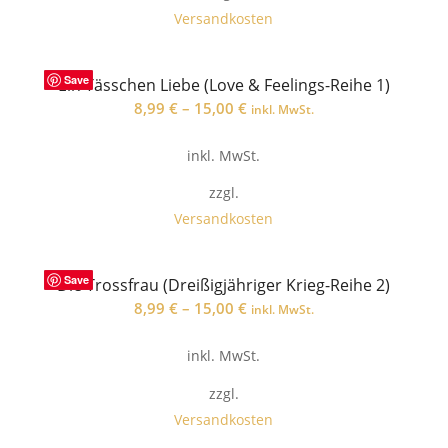
Versandkosten
Save
Ein Tässchen Liebe (Love & Feelings-Reihe 1)
8,99
€
–
15,00
€
inkl. MwSt.
inkl. MwSt.
zzgl.
Versandkosten
Save
Die Trossfrau (Dreißigjähriger Krieg-Reihe 2)
8,99
€
–
15,00
€
inkl. MwSt.
inkl. MwSt.
zzgl.
Versandkosten