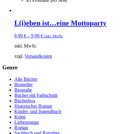
45 Produkte pro Seite
L(i)eben ist…eine Mottoparty
8,99
€
–
9,99
€
inkl. MwSt.
inkl. MwSt.
zzgl.
Versandkosten
Genre
Alle Bücher
Bestseller
Biografie
Bücher mit Farbschnitt
Bücherbox
Historischer Roman
Kinder- und Jugendbuch
Krimi
Liebesroman
Roman
Sachbuch und Ratgeber