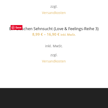
zzgl.
Versandkosten
Save
Ein Gläschen Sehnsucht (Love & Feelings-Reihe 3)
8,99
€
–
16,90
€
inkl. MwSt.
inkl. MwSt.
zzgl.
Versandkosten